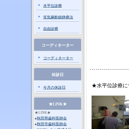
水平位診療
笑気麻酔鎮静療法
自由診療
コーディネーター
コーディネーター
休診日
★水平位診療に
今月の休診日
★LINK★
★LINK★
●
秋田県歯科医師会
●
秋田市歯科医師会