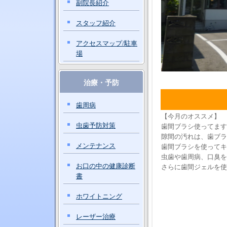
副院長紹介
スタッフ紹介
アクセスマップ/駐車
場
治療・予防
歯周病
【今月のオススメ】
虫歯予防対策
歯間ブラシ使ってます
隙間の汚れは、歯ブラ
メンテナンス
歯間ブラシを使ってキ
虫歯や歯周病、口臭を
お口の中の健康診断
さらに歯間ジェル
書
ホワイトニング
レーザー治療