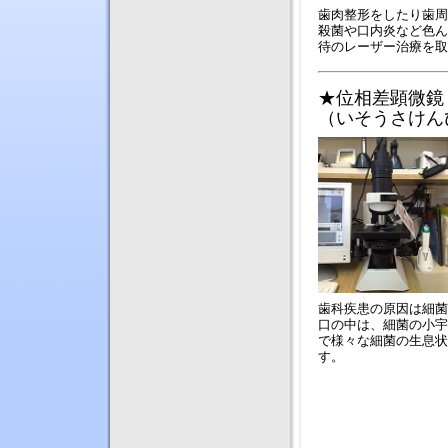
歯肉整形をしたり歯周
殺菌や口内炎など色ん
待のレーザー治療を取
★
位相差顕微鏡
（いそうさけん
歯科疾患の原因は細菌
口の中は、細菌の小宇
で様々な細菌の生息状
す。